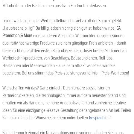
Mitarbeitern oder Gästen einen positiven Eindruck hinterlassen.
Leider wird auch in der Werbemittelbranche viel zu oft der Spruch gelebt:
„Hauptsache billig!“ Da billig jedoch nicht gleich gut ist, haben wir bei
CA
Promotion & More
einen anderen Anspruch: Wir möchten unseren Kunden
qualitativ hochwertige Produkte zu einem günstigen Preis anbieten – damit
diese nicht nur auf den ersten Blick überzeugen. Unser breites Sortiment an
Werbetechnikprodukten, von Beachflags, Bauzaunplanen, Roll-ups,
Hissfahnen oder Messewänden – zu einem attraktiven Preis wird Sie
begeistern. Bei uns stimmt das Preis-/Leistungsverhältnis – Preis-Wert eben!
Wie schaffen wir das? Ganz einfach: Durch unsere spezialisierten
Partnerdruckereien, die technologisch immer auf dem neuesten Stand sind,
erhalten wir als Händler eine hohe Angebotsvielfalt und zahlreiche kreative
Ideen für eine einzigartige kreative Gestaltung der angebotenen Artikel. Teilen
Sie uns einfach Ihre Wünsche in einem individuellen
Gespräch
mit.
Sollte dennoch einmal ein Reklamationsgrund vorliegen, finden Sie in uns