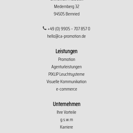
Medernberg 32
94505 Bernried
+49 (0) 9905 – 707 857 0
hello@ca-promotion.de
Leistungen
Promotion
Agenturleistungen
PIXLIP Leuchtsysteme
Visuelle Kommunikation
e-commerce
Unternehmen
Ihre Vorteile
g.s.w.m
Karriere