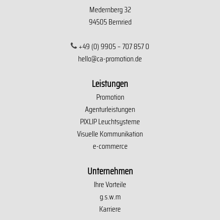
Medernberg 32
94505 Bernried
+49 (0) 9905 – 707 857 0
hello@ca-promotion.de
Leistungen
Promotion
Agenturleistungen
PIXLIP Leuchtsysteme
Visuelle Kommunikation
e-commerce
Unternehmen
Ihre Vorteile
g.s.w.m
Karriere